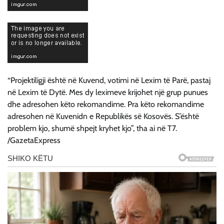
“Projektiligji është në Kuvend, votimi në Lexim të Parë, pastaj
në Lexim të Dytë. Mes dy leximeve krijohet një grup punues
dhe adresohen këto rekomandime. Pra këto rekomandime
adresohen në Kuvenidn e Republikës së Kosovës. S’është
problem kjo, shumë shpejt kryhet kjo”, tha ai në T7.
/GazetaExpress