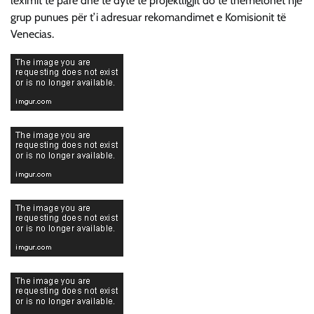
leximit të parë dhe të dytë të projektligjit do të themelohet një
grup punues për t’i adresuar rekomandimet e Komisionit të
Venecias.