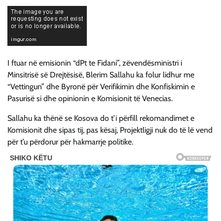
I ftuar në emisionin “dPt te Fidani”, zëvendësministri i
Minsitrisë së Drejtësisë, Blerim Sallahu ka folur lidhur me
“Vettingun” dhe Byronë për Verifikimin dhe Konfiskimin e
Pasurisë si dhe opinionin e Komisionit të Venecias.
Sallahu ka thënë se Kosova do t’i përfill rekomandimet e
Komisionit dhe sipas tij, pas kësaj, Projektligji nuk do të lë vend
për t’u përdorur për hakmarrje politike.