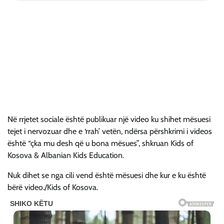
Në rrjetet sociale është publikuar një video ku shihet mësuesi
tejet i nervozuar dhe e ‘rrah’ vetën, ndërsa përshkrimi i videos
është “çka mu desh që u bona mësues”, shkruan Kids of
Kosova & Albanian Kids Education.
Nuk dihet se nga cili vend është mësuesi dhe kur e ku është
bërë video./Kids of Kosova.