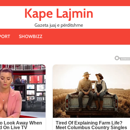
Kape Lajmin
Gazeta juaj e përditshme
PORT
SHOWBIZZ