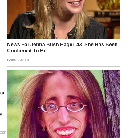
uar
në