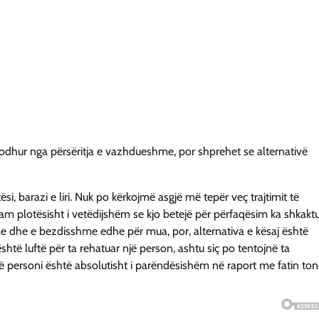
 lodhur nga përsëritja e vazhdueshme, por shprehet se alternativë
ësi, barazi e liri. Nuk po kërkojmë asgjë më tepër veç trajtimit të
. Jam plotësisht i vetëdijshëm se kjo betejë për përfaqësim ka shkakt
hme dhe e bezdisshme edhe për mua, por, alternativa e kësaj është
htë luftë për ta rehatuar një person, ashtu siç po tentojnë ta
një personi është absolutisht i parëndësishëm në raport me fatin to