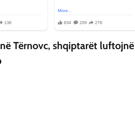
në Tërnovc, shqiptarët luftojnë
b