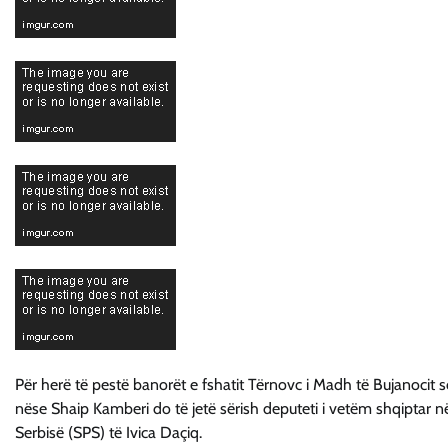
Për herë të pestë banorët e fshatit Tërnovc i Madh të Bujanocit so
nëse Shaip Kamberi do të jetë sërish deputeti i vetëm shqiptar në
Serbisë (SPS) të Ivica Daçiq.