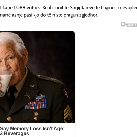
t kanë 1,089 votues. Koalicionit të Shqiptarëve të Luginës i nevojite
rrë asnjë pasi kjo do të rriste pragun zgjedhor.