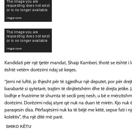
Kandidati për një tjetër mandat, Shaip Kamberi, thotë se është i
është vetëm dorëzimi ndaj së keqes.
“Jemi në luftë, jo thjesht për të zgjedhur një deputet, por për drejt
barabartë si qytetarë, trajtim të dinjitetshëm dhe të drejta jetike
lodhje e frustrime të shumta të secili prej nesh, u bë e mërzits
dorëzimi. Dorëzimi ndaj atyre që nuk na duan të mirën. Kjo nuk ës
paraqesin disa. Përfaqësimi nuk ka të bëjë me këtë, sepse fati i 
kolektiv”, tha një ditë më parë.