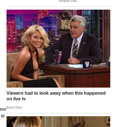
uese
 të