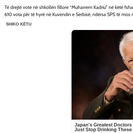
Të drejtë vote në shkollën fillore “Muharrem Kadriu” në këtë fsha
610 vota për të hyrë në Kuvendin e Serbisë, ndërsa SPS të mos ma