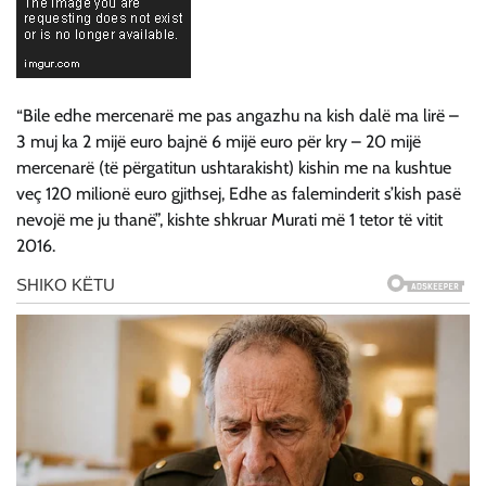
“Bile edhe mercenarë me pas angazhu na kish dalë ma lirë –
3 muj ka 2 mijë euro bajnë 6 mijë euro për kry – 20 mijë
mercenarë (të përgatitun ushtarakisht) kishin me na kushtue
veç 120 milionë euro gjithsej, Edhe as faleminderit s’kish pasë
nevojë me ju thanë”, kishte shkruar Murati më 1 tetor të vitit
2016.