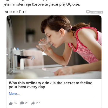
jetë ministër i një Kosovë të çliruar prej UÇK-së.