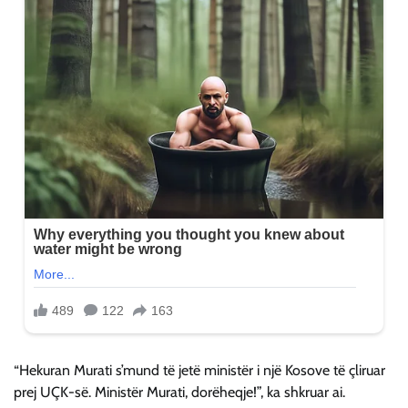
“Hekuran Murati s’mund të jetë ministër i një Kosove të çliruar
prej UÇK-së. Ministër Murati, dorëheqje!”, ka shkruar ai.