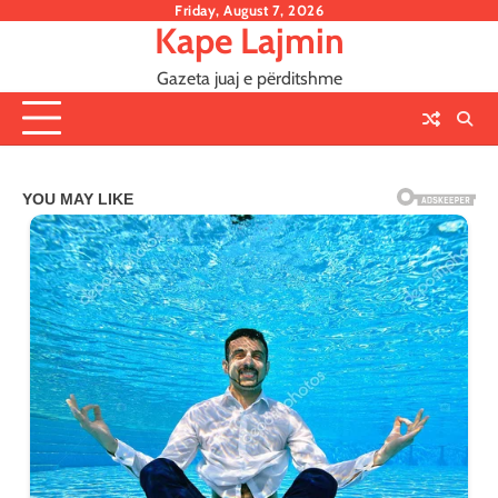
Skip
Friday, August 7, 2026
Kape Lajmin
to
content
Gazeta juaj e përditshme