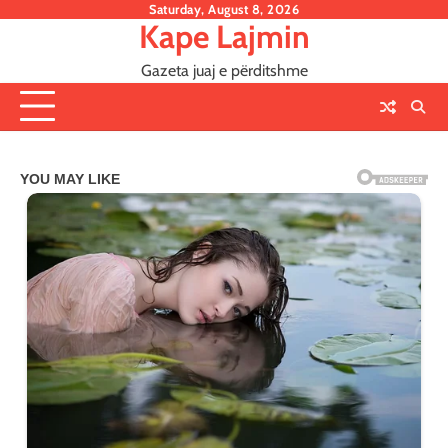
Skip
Saturday, August 8, 2026
Kape Lajmin
to
content
Gazeta juaj e përditshme