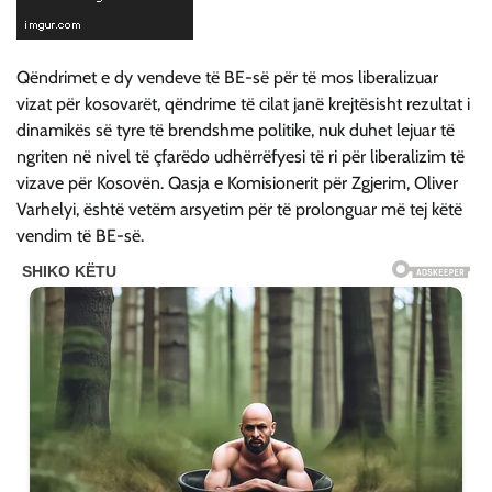
Qëndrimet e dy vendeve të BE-së për të mos liberalizuar
vizat për kosovarët, qëndrime të cilat janë krejtësisht rezultat i
dinamikës së tyre të brendshme politike, nuk duhet lejuar të
ngriten në nivel të çfarëdo udhërrëfyesi të ri për liberalizim të
vizave për Kosovën. Qasja e Komisionerit për Zgjerim, Oliver
Varhelyi, është vetëm arsyetim për të prolonguar më tej këtë
vendim të BE-së.