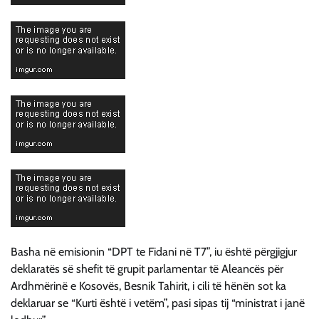
Basha në emisionin “DPT te Fidani në T7”, iu është përgjigjur
deklaratës së shefit të grupit parlamentar të Aleancës për
Ardhmërinë e Kosovës, Besnik Tahirit, i cili të hënën sot ka
deklaruar se “Kurti është i vetëm”, pasi sipas tij “ministrat i janë