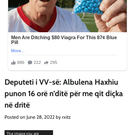
Deputeti i VV-së: Albulena Haxhiu
punon 16 orë n’ditë për me qit diçka
në dritë
Posted on
June 28, 2022
by
rxitz