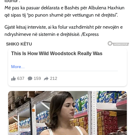
lodhur”.
Më pas ka pasuar deklarata e Bashës për Albulena Haxhiun
që sipas tij “po punon shumë për vettiungun në drejtësi”.
Gjatë kësaj interviste, ai ka folur vazhdimisht për nevojën e
ndryshimeve në sistemin e drejtësisë. /Express