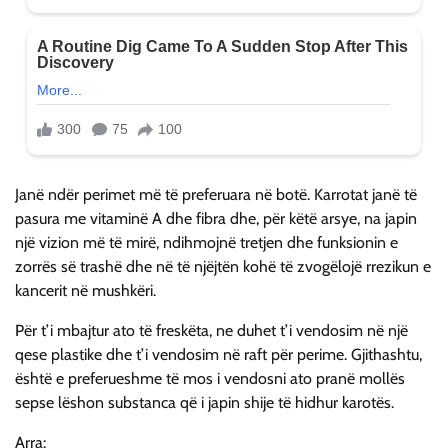
Janë ndër perimet më të preferuara në botë. Karrotat janë të
pasura me vitaminë A dhe fibra dhe, për këtë arsye, na japin
një vizion më të mirë, ndihmojnë tretjen dhe funksionin e
zorrës së trashë dhe në të njëjtën kohë të zvogëlojë rrezikun e
kancerit në mushkëri.
Për t’i mbajtur ato të freskëta, ne duhet t’i vendosim në një
qese plastike dhe t’i vendosim në raft për perime. Gjithashtu,
është e preferueshme të mos i vendosni ato pranë mollës
sepse lëshon substanca që i japin shije të hidhur karotës.
Arra: