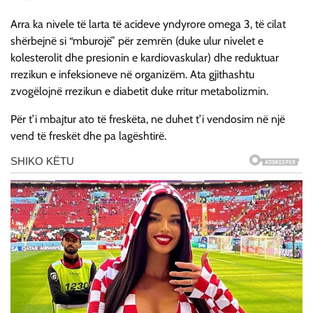
Arra ka nivele të larta të acideve yndyrore omega 3, të cilat
shërbejnë si “mburojë” për zemrën (duke ulur nivelet e
kolesterolit dhe presionin e kardiovaskular) dhe reduktuar
rrezikun e infeksioneve në organizëm. Ata gjithashtu
zvogëlojnë rrezikun e diabetit duke rritur metabolizmin.
Për t’i mbajtur ato të freskëta, ne duhet t’i vendosim në një
vend të freskët dhe pa lagështirë.