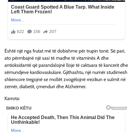
Është një nga frutat më të dobishme për trupin tonë. Së pari,
ato përmbajnë një sasi të madhe të vitaminës A dhe
antioksidantë që parandalojnë lloje të caktuara të kancerit dhe
sëmundjeve kardiovaskulare. Gjithashtu, një numër studimesh
shkencore tregojnë se mollët zvogëlojnë rrezikun e sulmit në
zemër, diabetit, çmenduri dhe Alzheimer.
Karrota: