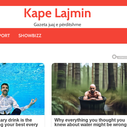
Kape Lajmin
Gazeta juaj e përditshme
PORT
SHOWBIZZ