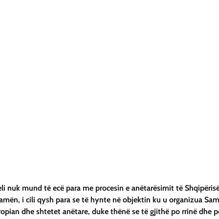
seli nuk mund të ecë para me procesin e anëtarësimit të Shqipërisë
Ramën, i cili qysh para se të hynte në objektin ku u organizua Sam
opian dhe shtetet anëtare, duke thënë se të gjithë po rrinë dhe 