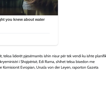
 teksa liderët pjesëmarrës ishin nisur për tek vendi ku ishte planifi
t, kryeministri i Shqipërisë, Edi Rama, shihet teksa bisedon me
n e Komisionit Evropian, Urusla von der Leyen, raporton Gazeta