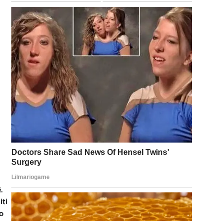
.
iti
po