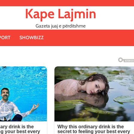
Kape Lajmin
Gazeta juaj e përditshme
PORT
SHOWBIZZ