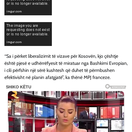
“Sa i përket liberalizimit të vizave për Kosovën, kjo çështje
është pjesë e udhërrëfyesit të miratuar nga Bashkimi Evropian,
i cili përfshin një sërë kushtesh që duhet të përmbushen
efektivisht në planin afatgjatë”, ka thënë MPJ franceze.