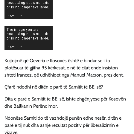
Kujtojmë që Qeveria e Kosovës është e bindur se i ka
plotësuar të gjitha 95 kërkesat, e në të cilat ende insiston
shteti francez, që udhëhiqet nga Manuel Macron, president.
Çfarë ndodhi në ditën e parë të Samitit të BE-së?
Dita e parë e Samitit të BE-së, ishte zhgënjyese për Kosovën
dhe Ballkanin Perëndimor.
Ndonëse Samiti do të vazhdojë punën edhe nesër, ditën e
parë e tij nuk dha asnjë rezultat pozitiv për liberalizimin e
vizave.