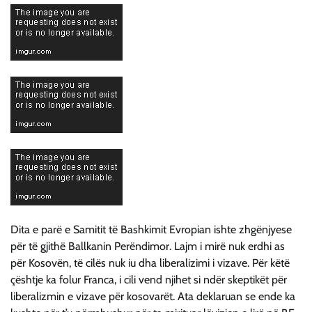
Dita e parë e Samitit të Bashkimit Evropian ishte zhgënjyese
për të gjithë Ballkanin Perëndimor. Lajm i mirë nuk erdhi as
për Kosovën, të cilës nuk iu dha liberalizimi i vizave. Për këtë
çështje ka folur Franca, i cili vend njihet si ndër skeptikët për
liberalizmin e vizave për kosovarët. Ata deklaruan se ende ka