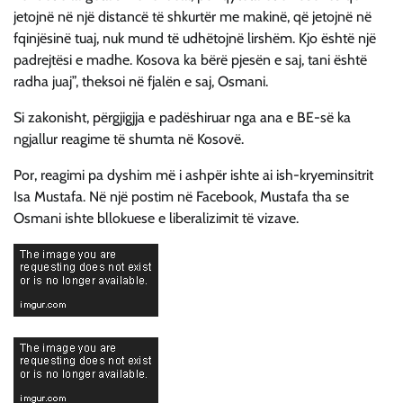
jetojnë në një distancë të shkurtër me makinë, që jetojnë në
fqinjësinë tuaj, nuk mund të udhëtojnë lirshëm. Kjo është një
padrejtësi e madhe. Kosova ka bërë pjesën e saj, tani është
radha juaj”, theksoi në fjalën e saj, Osmani.
Si zakonisht, përgjigjja e padëshiruar nga ana e BE-së ka
ngjallur reagime të shumta në Kosovë.
Por, reagimi pa dyshim më i ashpër ishte ai ish-kryeminsitrit
Isa Mustafa. Në një postim në Facebook, Mustafa tha se
Osmani ishte bllokuese e liberalizimit të vizave.