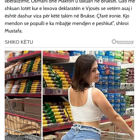
liberalizimit, Osmani dhe Makron u takuan në Bruksel. Gati më
shkuan lotët kur e lexova deklaratën e Vjosës se vetëm asaj i
është dashur viza për këtë takim në Brukse. Çfarë ironie. Kjo
mendon se populli e ka mbajtje mendjen e peshkut”, shkroi
Mustafa.