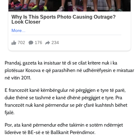
Prandaj, gazeta ka insistuar të di se cilat kritere nuk i ka
plotësuar Kosova e që parashihen në udhërrëfyesin e miratuar
në vitin 2011.
E francezët kanë këmbëngulur në përgjigjen e tyre të parë,
duke thënë se tashmë e kanë dhënë përgjigjet e tyre. Pra
francezët nuk kanë përmendur se për çfarë kushtesh bëhet
fjalë.
Por, ata kanë përmendur edhe takimin e sotëm ndërmjet
liderëve të BE-së e të Ballkanit Perëndimor.