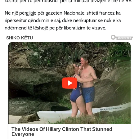
kushte për t’u përmbushur për ta mirituar lëvizjen e lirë në BE.
Në një përgjigje për gazetën Nacionale, shteti francez ka
ripërsëritur qëndrimin e saj, duke nënkuptuar se nuk e ka
ndërmend të lëshojë pe për liberalizim të vizave.