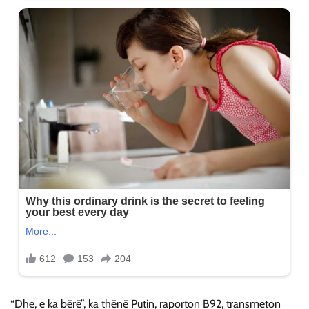
“Dhe, e ka bërë”, ka thënë Putin, raporton B92, transmeton