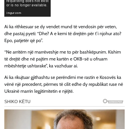
Ai ka rithkesuar se dy vendet mund të vendosin për veten,
dhe pastaj pyeti: “Dhe? A e kemi të drejtën për t’i njohur ato?
Epo, patjetër që po”.
“Ne arritëm një marrëveshje me to për bashkëpunim. Kishim
të drejtë dhe në pajtim me kartën e OKB-së u ofruam
mbështetje ushtarake”, ka vazhduar ai.
Ai ka rikujtuar gjithashtu se perëndimi me rastin e Kosovës ka
vënë një precedent, përmes të cilit edhe dy republikat ruse në
Ukrainë marrin legjitimitetin e njëjtë.