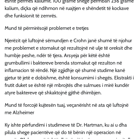
është përmes kaliumit. 100 gramë shegë përmban 236 gramë
kalium, diçka që ndihmon në ruajtjen e shëndetit të kockave
dhe funksionit të zemrës.
Mund të përmirësojë problemet e tretjes
Njerëzit që luftojnë sëmundjen e Crohn janë shumë të njohur
me problemet e stomakut që rezultojnë në ulje të oreksit dhe
humbje peshe, ndër të tjera. Arsyeja për këtë është
grumbullimi i baktereve brenda stomakut që rezulton në
inflamacion të rëndë. Një zgjidhje që shumë studime kanë
gjetur të jetë e dobishme, është konsumimi i shegës. Ekstrakti i
frutit duket se është një mbrojtës dhe sulmues i mirë kundër
atyre baktereve që shkaktojnë gjithë dhimbjen.
Mund të forcojë kujtesën tuaj, veçanërisht në ata që luftojnë
me Alzheimer
Ky ishte përfundimi i studimeve të Dr. Hartman, ku ai u dha
pilula shege pacientëve që do të bënin një operacion në