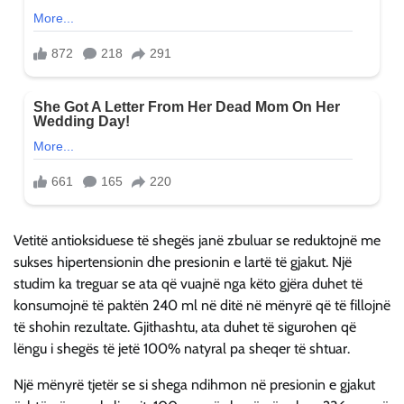
Vetitë antioksiduese të shegës janë zbuluar se reduktojnë me
sukses hipertensionin dhe presionin e lartë të gjakut. Një
studim ka treguar se ata që vuajnë nga këto gjëra duhet të
konsumojnë të paktën 240 ml në ditë në mënyrë që të fillojnë
të shohin rezultate. Gjithashtu, ata duhet të sigurohen që
lëngu i shegës të jetë 100% natyral pa sheqer të shtuar.
Një mënyrë tjetër se si shega ndihmon në presionin e gjakut