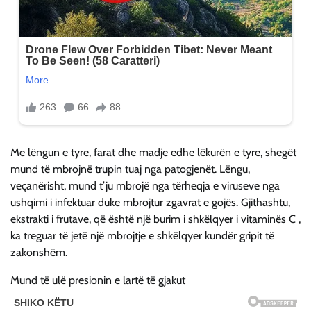
Me lëngun e tyre, farat dhe madje edhe lëkurën e tyre, shegët
mund të mbrojnë trupin tuaj nga patogjenët. Lëngu,
veçanërisht, mund t’ju mbrojë nga tërheqja e viruseve nga
ushqimi i infektuar duke mbrojtur zgavrat e gojës. Gjithashtu,
ekstrakti i frutave, që është një burim i shkëlqyer i vitaminës C ,
ka treguar të jetë një mbrojtje e shkëlqyer kundër gripit të
zakonshëm.
Mund të ulë presionin e lartë të gjakut