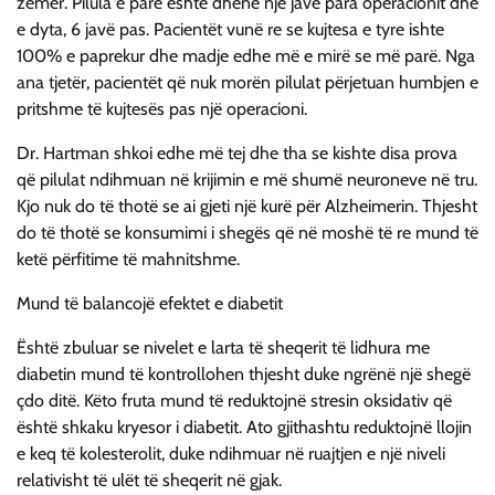
zemër. Pilula e parë është dhënë një javë para operacionit dhe
e dyta, 6 javë pas. Pacientët vunë re se kujtesa e tyre ishte
100% e paprekur dhe madje edhe më e mirë se më parë. Nga
ana tjetër, pacientët që nuk morën pilulat përjetuan humbjen e
pritshme të kujtesës pas një operacioni.
Dr. Hartman shkoi edhe më tej dhe tha se kishte disa prova
që pilulat ndihmuan në krijimin e më shumë neuroneve në tru.
Kjo nuk do të thotë se ai gjeti një kurë për Alzheimerin. Thjesht
do të thotë se konsumimi i shegës që në moshë të re mund të
ketë përfitime të mahnitshme.
Mund të balancojë efektet e diabetit
Është zbuluar se nivelet e larta të sheqerit të lidhura me
diabetin mund të kontrollohen thjesht duke ngrënë një shegë
çdo ditë. Këto fruta mund të reduktojnë stresin oksidativ që
është shkaku kryesor i diabetit. Ato gjithashtu reduktojnë llojin
e keq të kolesterolit, duke ndihmuar në ruajtjen e një niveli
relativisht të ulët të sheqerit në gjak.