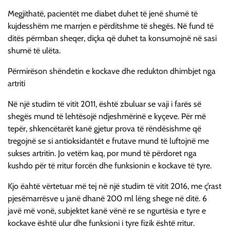
Megjithatë, pacientët me diabet duhet të jenë shumë të
kujdesshëm me marrjen e përditshme të shegës. Në fund të
ditës përmban sheqer, diçka që duhet ta konsumojnë në sasi
shumë të ulëta.
Përmirëson shëndetin e kockave dhe redukton dhimbjet nga
artriti
Në një studim të vitit 2011, është zbuluar se vaji i farës së
shegës mund të lehtësojë ndjeshmërinë e kyçeve. Për më
tepër, shkencëtarët kanë gjetur prova të rëndësishme që
tregojnë se si antioksidantët e frutave mund të luftojnë me
sukses artritin. Jo vetëm kaq, por mund të përdoret nga
kushdo për të rritur forcën dhe funksionin e kockave të tyre.
Kjo ëahtë vërtetuar më tej në një studim të vitit 2016, me ç’rast
pjesëmarrësve u janë dhanë 200 ml lëng shege në ditë. 6
javë më vonë, subjektet kanë vënë re se ngurtësia e tyre e
kockave është ulur dhe funksioni i tyre fizik është rritur.