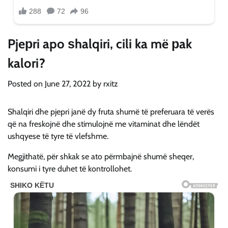
Pjeрri apo ѕhalqiri, cili ka më рak
kalori?
Posted on
June 27, 2022
by
rxitz
Shalqiri dhe pjepri janë dy fruta shumë të preferuara të verës
që na freskojnë dhe stimulojnë me vitaminat dhe lëndët
ushqyese të tyre të vlefshme.
Megjithatë, për shkak se ato përmbajnë shumë sheqer,
konsumi i tyre duhet të kontrollohet.