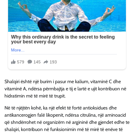
Shalqiri është një burim i pasur me kalium, vitaminë C dhe
vitaminë A, ndërsa përmbajtja e tij e lartë e ujit kontribuon në
hidratimin më të mirë të trupit.
Në të njëjtën kohë, ka një efekt të fortë antioksidues dhe
antikancerogjen falë likopenit, ndërsa citrulina, një aminoacid
që shndërrohet në organizëm në argininë dhe gjendet edhe te
shalqiri, kontribuon në funksionimin më të mirë të enëve të