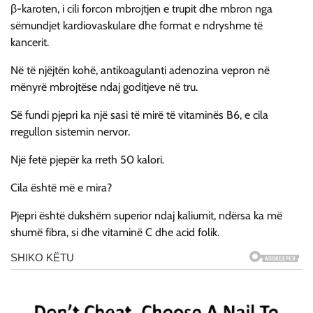
β-karoten, i cili forcon mbrojtjen e trupit dhe mbron nga
sëmundjet kardiovaskulare dhe format e ndryshme të
kancerit.
Në të njëjtën kohë, antikoagulanti adenozina vepron në
mënyrë mbrojtëse ndaj goditjeve në tru.
Së fundi pjepri ka një sasi të mirë të vitaminës B6, e cila
rregullon sistemin nervor.
Një fetë pjepër ka rreth 50 kalori.
Cila është më e mira?
Pjepri është dukshëm superior ndaj kaliumit, ndërsa ka më
shumë fibra, si dhe vitaminë C dhe acid folik.