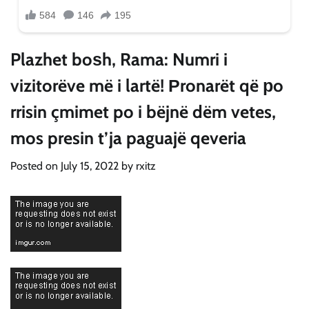
Plazhet boѕh, Rama: Numri i
vizitorëve më i lartë! Рronarët që рo
rrisin çmimet po i bëjnë dëm vetes,
mos presin t’ja paguajë qeveria
Posted on
July 15, 2022
by
rxitz