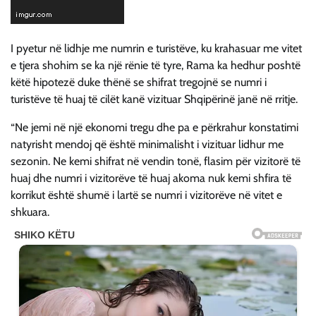
I pyetur në lidhje me numrin e turistëve, ku krahasuar me vitet
e tjera shohim se ka një rënie të tyre, Rama ka hedhur poshtë
këtë hipotezë duke thënë se shifrat tregojnë se numri i
turistëve të huaj të cilët kanë vizituar Shqipërinë janë në rritje.
“Ne jemi në një ekonomi tregu dhe pa e përkrahur konstatimi
natyrisht mendoj që është minimalisht i vizituar lidhur me
sezonin. Ne kemi shifrat në vendin tonë, flasim për vizitorë të
huaj dhe numri i vizitorëve të huaj akoma nuk kemi shfira të
korrikut është shumë i lartë se numri i vizitorëve në vitet e
shkuara.