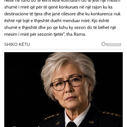
Nëse në fund do të kemi këtë kosntatim do të jetë një mësim
shumë i mirë që për të qenë konkurues në një rajon ku ka
destinacione të tjera dhe janë cilësore dhe ku konkurenca nuk
është një lojë e thjeshtë dueht menduar mirë. Kjo është
shumë e thjeshtë dhe po qe kshu ky sezon do të bëhet një
mesim i mirë për sezonin tjetër”, tha Rama.